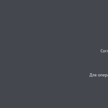
Сог
Для опер