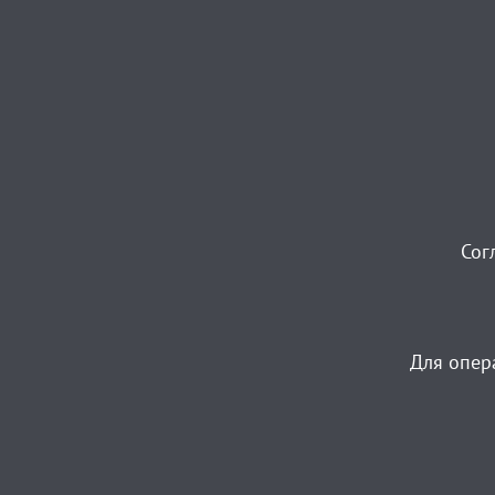
Сог
Для опер